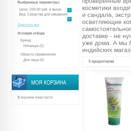
проверенные вр
Выбранные параметры:
косметики входя
Цена:
200,00 руб. и выше
и сандала, экст
Вид:
Средства для умывания
осветляющие ко
Очистить все
самостоятельног
Условия отбора
доставке - не ну
Бренд
уже дома. А мы 
Himalaya
(5)
индийских магаз
Область применения
Для лица
(5)
5 продукта(ов)
В корзине пока пусто