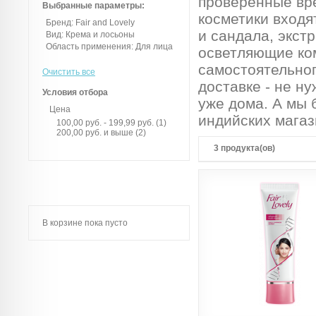
проверенные вр
Выбранные параметры:
косметики входя
Бренд:
Fair and Lovely
и сандала, экст
Вид:
Крема и лосьоны
Область применения:
Для лица
осветляющие ко
самостоятельног
Очистить все
доставке - не ну
Условия отбора
уже дома. А мы 
Цена
индийских магаз
100,00 руб.
-
199,99 руб.
(1)
200,00 руб.
и выше
(2)
3 продукта(ов)
В корзине пока пусто