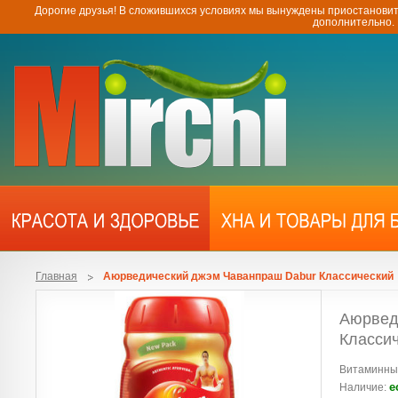
Дорогие друзья! В сложившихся условиях мы вынуждены приостановит
дополнительно.
Главная
Аюрведический джэм Чаванпраш Dabur Классический
Аюрвед
Класси
Витаминный
е
Наличие: