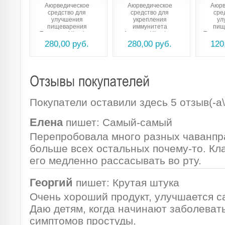
Аюрведическое
Аюрведическое
Аюрв
средство для
средство для
сре
улучшения
укрепления
ул
пищеварения
иммунитета
пищ
Трипхала Himalaya
Амалаки Himalaya
Трипха
Triphala
Amalaki
(Trip
280,00 руб.
280,00 руб.
120
Покупатели оставили здесь 5 отзыв(-а\
Елена
пишет:
Самый-самый
Перепробовала много разных чаванпр
больше всех остальных почему-то. Кла
его медленно рассасывать во рту.
Георгий
пишет:
Крутая штука
Очень хороший продукт, улучшается с
Даю детям, когда начинают заболевать
симптомов простуды.