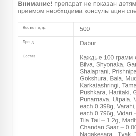
Внимание!
препарат не показан детям
приемом необходима консультация сп
Вес нетто, гр.
500
Бренд
Dabur
Состав
Каждые 100 грамм с
Bilva, Shyonaka, Ga
Shalaprani, Prishnipa
Gokshura, Bala, Mud
Karkatashringi, Tamal
Pushkara, Haritaki, 
Punarnava, Utpala, V
each 0,398g, Varahi
each 0,796g, Vidari 
Tila Tail – 1.2g, Ma
Chandan Saar – 0.0
Nagakesara , Tvak, 