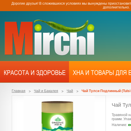
Дорогие друзья! В сложившихся условиях мы вынуждены приостановит
дополнительно.
Главная
Чай и Бакалея
Чай
Чай Тулси Подлинный (Tulsi O
Чай Тул
Травяной н
грамм. Упак
е
Наличие: