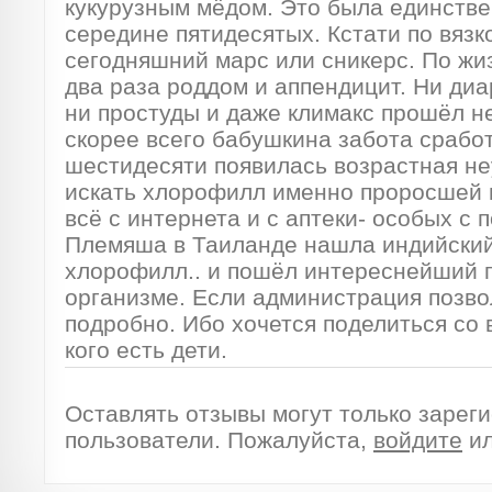
кукурузным мёдом. Это была единстве
середине пятидесятых. Кстати по вязк
сегодняшний марс или сникерс. По жиз
два раза роддом и аппендицит. Ни диар
ни простуды и даже климакс прошёл не
скорее всего бабушкина забота сработ
шестидесяти появилась возрастная не
искать хлорофилл именно проросшей
всё с интернета и с аптеки- особых с 
Племяша в Таиланде нашла индийский 
хлорофилл.. и пошёл интереснейший 
организме. Если администрация позвол
подробно. Ибо хочется поделиться со 
кого есть дети.
Оставлять отзывы могут только зарег
пользователи. Пожалуйста,
войдите
и