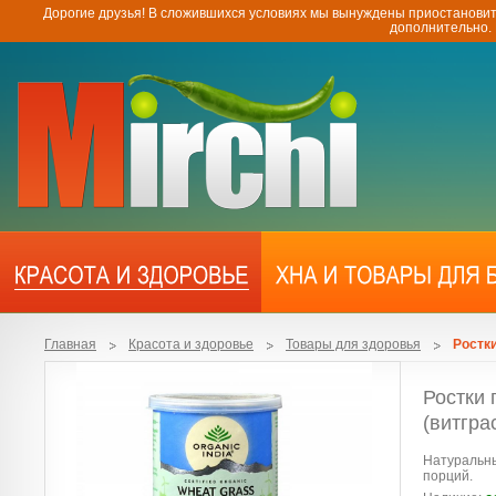
Дорогие друзья! В сложившихся условиях мы вынуждены приостановит
дополнительно.
Главная
Красота и здоровье
Товары для здоровья
Ростк
Ростки
(витгра
Натуральны
порций.