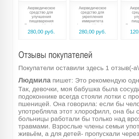
Аюрведическое
Аюрведическое
Аюрв
средство для
средство для
сре
улучшения
укрепления
ул
пищеварения
иммунитета
пищ
Трипхала Himalaya
Амалаки Himalaya
Трипха
Triphala
Amalaki
(Trip
280,00 руб.
280,00 руб.
120
Покупатели оставили здесь 1 отзыв(-а\
Людмила
пишет:
Это рекомендую одн
Так, девочки, моя бабушка была сосуд
подоконнике всегда стояли лотки с п
пшеницей. Она говорила: если бы чел
употребляла этот хлорофилл, она бы 
больницы работали бы только над вро
травмами. Взрослые члены семьи упо
живьём, а для детей- пропускали чере