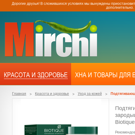
Дорогие друзья! В сложившихся условиях мы вынуждены приостановит
дополнительно.
Главная
Красота и здоровье
Уход за кожей
Подтягивающи
Подтяг
зароды
Biotiqu
Рекомендов