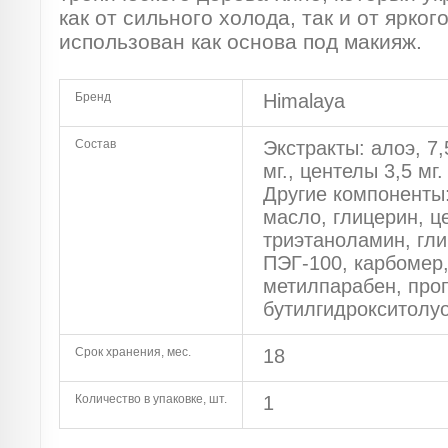
как от сильного холода, так и от ярко
использован как основа под макияж.
Бренд
Himalaya
Состав
Экстракты: алоэ, 7,
мг., центелы 3,5 мг.
Другие компоненты:
масло, глицерин, ц
триэтаноламин, гли
ПЭГ-100, карбомер,
метилпарабен, про
бутилгидрокситолуо
Срок хранения, мес.
18
Количество в упаковке, шт.
1