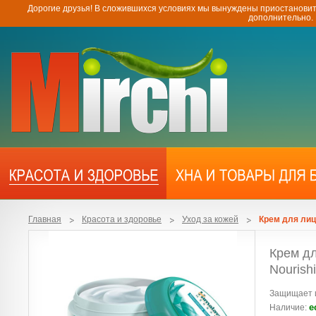
Дорогие друзья! В сложившихся условиях мы вынуждены приостановит
дополнительно.
Главная
Красота и здоровье
Уход за кожей
Крем для лиц
Крем д
Nourish
Защищает и
е
Наличие: