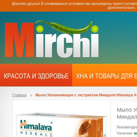
Дорогие друзья! В сложившихся условиях мы вынуждены приостановит
дополнительно.
Главная
Мыло Увлажняющее с экстрактом Миндаля Himalaya A
Мыло У
Миндал
Рекомендов
е
Наличие: