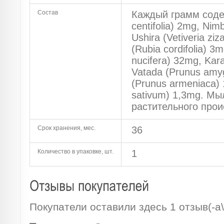
Состав
Каждый грамм содер
centifolia) 2mg, Nim
Ushira (Vetiveria zi
(Rubia cordifolia) 3
nucifera) 32mg, Kar
Vatada (Prunus amy
(Prunus armeniaca)
sativum) 1,3mg. Мы
растительного про
Срок хранения, мес.
36
Количество в упаковке, шт.
1
Покупатели оставили здесь 1 отзыв(-а\