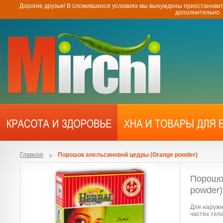
Дорогие друзья! В сложившихся условиях мы вынуждены приостановит
дополнительно.
Главная
Порошок апельсиновой цедры (Orange powder)
Порошо
powder)
Для наружн
частях тела