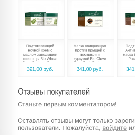
Подтягивающий
Маска очищающая
Подт
ночной крем с
против прыщей с
Анти
маслом зародышей
гвоздикой и
маска 
пшеницы Bio Wheat
куркумой Bio Clove
Pac
Germ Biotique Cream
Face Pack Biotique
391,00 руб.
341,00 руб.
341
Станьте первым комментатором!
Оставлять отзывы могут только зарег
пользователи. Пожалуйста,
войдите
и