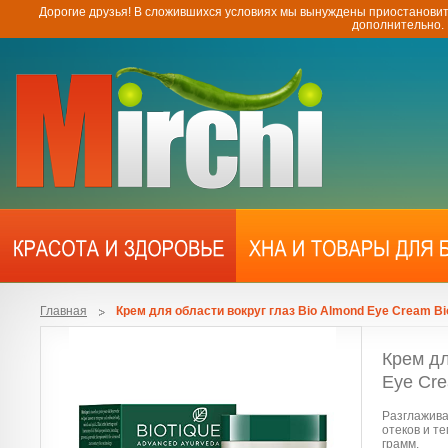
Дорогие друзья! В сложившихся условиях мы вынуждены приостановит
дополнительно.
Главная
Крем для области вокруг глаз Bio Almond Eye Cream Bi
Крем дл
Eye Cre
Разглажива
отеков и т
грамм.