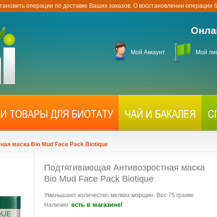
тановить операции по доставке Ваших заказов. О восстановлении операции
Онла
Мой Аккаунт
Мой ли
ая маска Bio Mud Face Pack Biotique
Подтягивающая Антивозростная маска
Bio Mud Face Pack Biotique
Уменьшают количество мелких морщин. Вес 75 грамм.
есть в магазине!
Наличие: