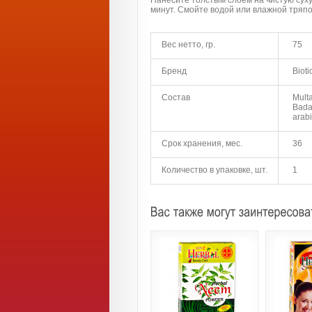
Нанесите толстым слоем на чистую сухую
минут. Смойте водой или влажной тряп
Вес нетто, гр.
75
Бренд
Biot
Состав
Multa
Bada
arab
Срок хранения, мес.
36
Количество в упаковке, шт.
1