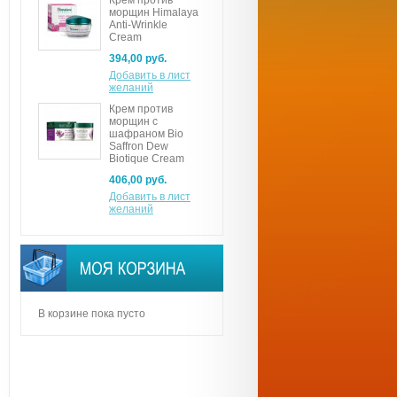
Крем против
морщин Himalaya
Anti-Wrinkle
Cream
394,00 руб.
Добавить в лист
желаний
Крем против
морщин с
шафраном Bio
Saffron Dew
Biotique Cream
406,00 руб.
Добавить в лист
желаний
В корзине пока пусто