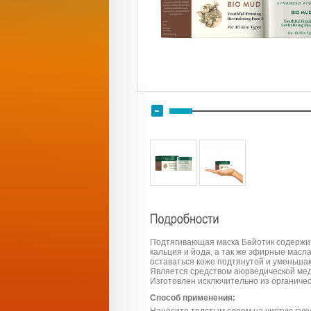
Подтягивающая маска Байотик содержит
кальция и йода, а так же эфирные масл
оставаться коже подтянутой и уменьша
Является средством аюрведической мед
Изготовлен исключительно из органичес
Способ применения: