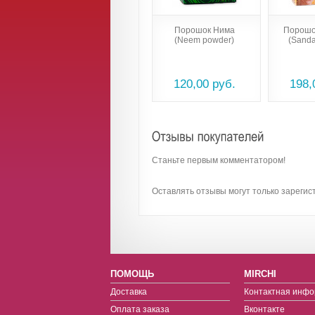
Порошок Нима
Порошо
(Neem powder)
(Sanda
120,00 руб.
198,
Станьте первым комментатором!
Оставлять отзывы могут только зареги
ПОМОЩЬ
MIRCHI
Доставка
Контактная инф
Оплата заказа
Вконтакте