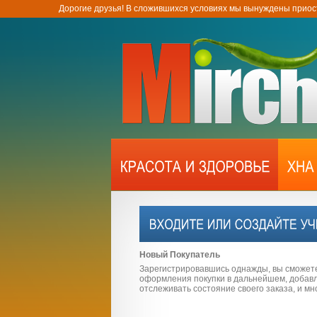
Дорогие друзья! В сложившихся условиях мы вынуждены приос
Новый Покупатель
Зарегистрировавшись однажды, вы сможет
оформления покупки в дальнейшем, добавля
отслеживать состояние своего заказа, и мн