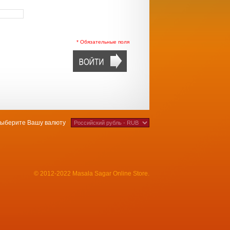
* Обязательные поля
ыберите Вашу валюту
© 2012-2022 Masala Sagar Online Store.