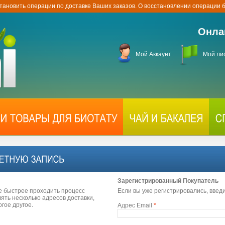
тановить операции по доставке Ваших заказов. О восстановлении операции
Онла
Мой Аккаунт
Мой ли
Зарегистрированный Покупатель
е быстрее проходить процесс
Если вы уже регистрировались, введ
ть несколько адресов доставки,
огое другое.
Адрес Email
*