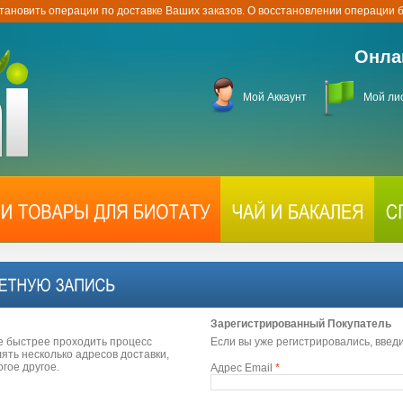
тановить операции по доставке Ваших заказов. О восстановлении операции
Онла
Мой Аккаунт
Мой ли
Зарегистрированный Покупатель
е быстрее проходить процесс
Если вы уже регистрировались, введ
ть несколько адресов доставки,
огое другое.
Адрес Email
*