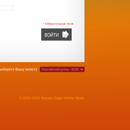
* Обязательные поля
ыберите Вашу валюту
© 2012-2022 Masala Sagar Online Store.