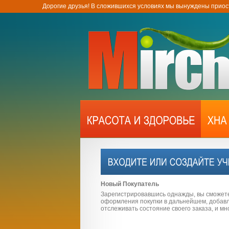
Дорогие друзья! В сложившихся условиях мы вынуждены приос
Новый Покупатель
Зарегистрировавшись однажды, вы сможет
оформления покупки в дальнейшем, добавля
отслеживать состояние своего заказа, и мн