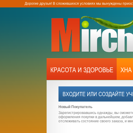
Дорогие друзья! В сложившихся условиях мы вынуждены приос
Новый Покупатель
Зарегистрировавшись однажды, вы сможет
оформления покупки в дальнейшем, добавля
отслеживать состояние своего заказа, и мн