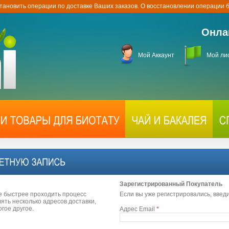
тановить операции по доставке Ваших заказов. О восстановлении операции
Онла
Мой Аккаунт
Мой ли
Зарегистрированный Покупатель
е быстрее проходить процесс
Если вы уже регистрировались, введ
ть несколько адресов доставки,
огое другое.
Адрес Email
*