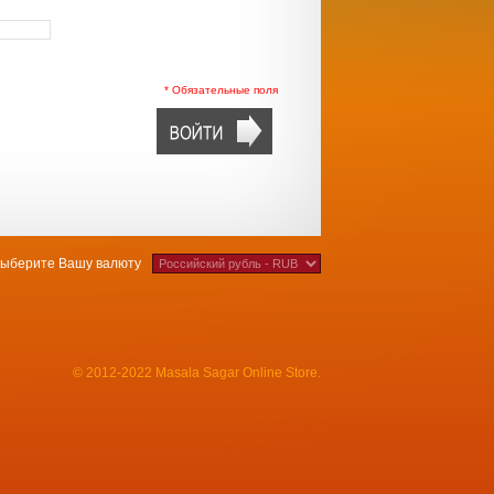
* Обязательные поля
ыберите Вашу валюту
© 2012-2022 Masala Sagar Online Store.