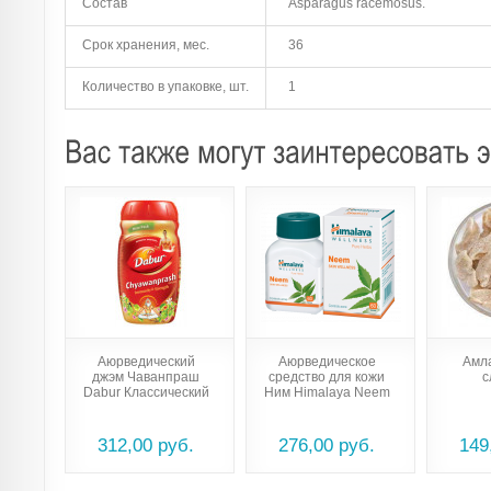
Состав
Asparagus racemosus.
Срок хранения, мес.
36
Количество в упаковке, шт.
1
Аюрведический
Аюрведическое
Амл
джэм Чаванпраш
средство для кожи
с
Dabur Классический
Ним Himalaya Neem
312,00 руб.
276,00 руб.
149