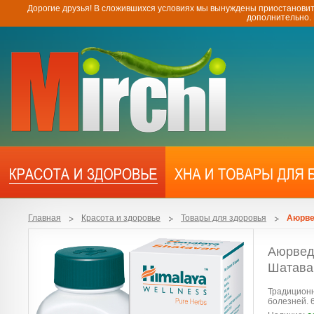
Дорогие друзья! В сложившихся условиях мы вынуждены приостановит
дополнительно.
Главная
Красота и здоровье
Товары для здоровья
Аюрве
Аюрвед
Шатавар
Традиционн
болезней. 6