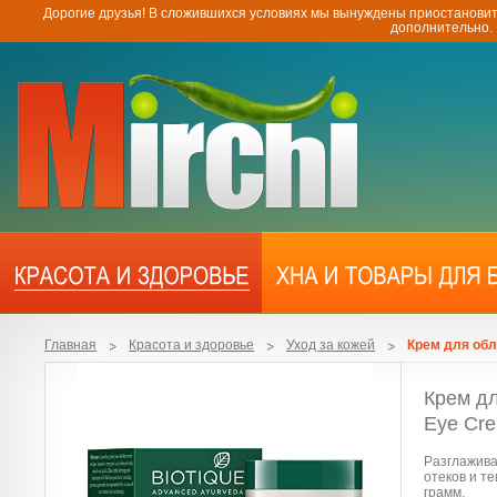
Дорогие друзья! В сложившихся условиях мы вынуждены приостановит
дополнительно.
Главная
Красота и здоровье
Уход за кожей
Крем для обл
Крем дл
Eye Cre
Разглажива
отеков и т
грамм.