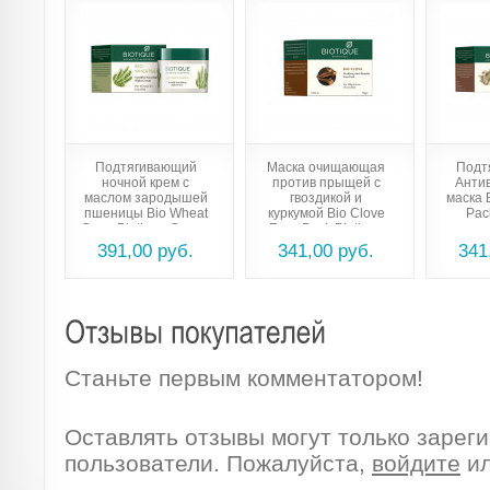
Подтягивающий
Маска очищающая
Подт
ночной крем с
против прыщей с
Анти
маслом зародышей
гвоздикой и
маска 
пшеницы Bio Wheat
куркумой Bio Clove
Pac
Germ Biotique Cream
Face Pack Biotique
391,00 руб.
341,00 руб.
341
Станьте первым комментатором!
Оставлять отзывы могут только зарег
пользователи. Пожалуйста,
войдите
и