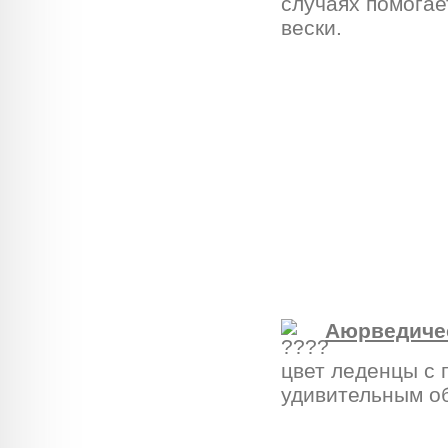
случаях помогае
вески.
Аюрведичес
цвет леденцы с 
удивительным о