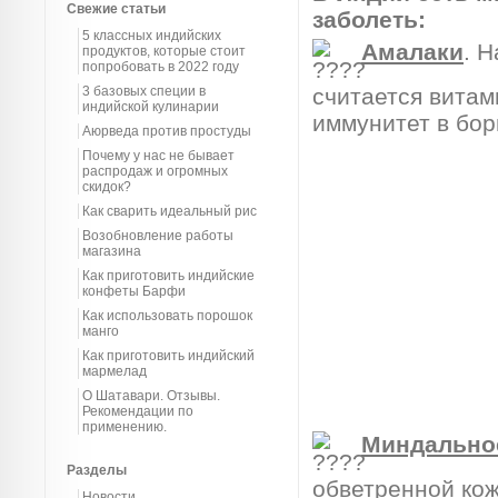
Свежие статьи
заболеть:
5 классных индийских
Амалаки
. 
продуктов, которые стоит
попробовать в 2022 году
3 базовых специи в
считается вита
индийской кулинарии
иммунитет в бор
Аюрведа против простуды
Почему у нас не бывает
распродаж и огромных
скидок?
Как сварить идеальный рис
Возобновление работы
магазина
Как приготовить индийские
конфеты Барфи
Как использовать порошок
манго
Как приготовить индийский
мармелад
О Шатавари. Отзывы.
Рекомендации по
применению.
Миндально
Разделы
обветренной кож
Новости