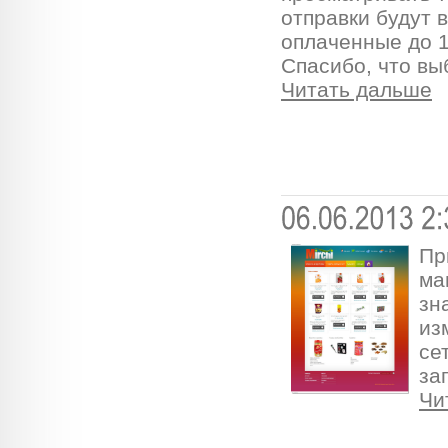
отправки будут 
оплаченные до 1
Спасибо, что выб
Читать дальше
Пр
ма
зн
из
се
за
Чи