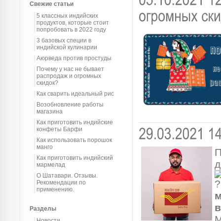
Свежие статьи
5 классных индийских
продуктов, которые стоит
попробовать в 2022 году
3 базовых специи в
индийской кулинарии
Аюрведа против простуды
Почему у нас не бывает
распродаж и огромных
скидок?
Как сварить идеальный рис
Возобновление работы
магазина
Как приготовить индийские
конфеты Барфи
Как использовать порошок
манго
П
Как приготовить индийский
д
мармелад
О Шатавари. Отзывы.
Рекомендации по
применению.
м
в
Разделы
М
Новости