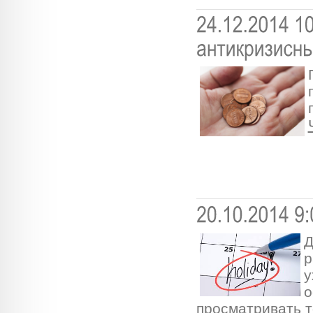
Д
р
у
о
просматривать т