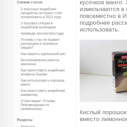
кусочков манго.
Свежие статьи
измельчаются в 
5 классных индийских
продуктов, которые стоит
повсеместно в И
попробовать в 2022 году
подробнее расска
3 базовых специи в
индийской кулинарии
использовать.
Аюрведа против простуды
Почему у нас не бывает
распродаж и огромных
скидок?
Как сварить идеальный рис
Возобновление работы
магазина
Как приготовить индийские
конфеты Барфи
Как использовать порошок
манго
Как приготовить индийский
мармелад
О Шатавари. Отзывы.
Рекомендации по
применению.
Кислый порошок
вместо лимонног
Разделы
Новости