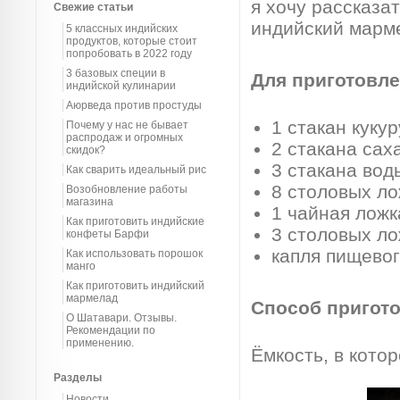
я хочу рассказат
Свежие статьи
индийский марме
5 классных индийских
продуктов, которые стоит
попробовать в 2022 году
3 базовых специи в
Для приготовле
индийской кулинарии
Аюрведа против простуды
1 стакан куку
Почему у нас не бывает
распродаж и огромных
2 стакана сах
скидок?
3 стакана вод
Как сварить идеальный рис
8 столовых л
Возобновление работы
магазина
1 чайная лож
Как приготовить индийские
3 столовых л
конфеты Барфи
капля пищевог
Как использовать порошок
манго
Как приготовить индийский
мармелад
Способ пригот
О Шатавари. Отзывы.
Рекомендации по
применению.
Ёмкость, в кото
Разделы
Новости