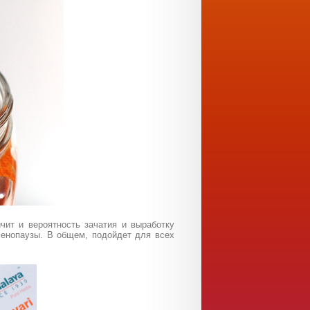
чит и вероятность зачатия и выработку
менопаузы. В общем, подойдет для всех