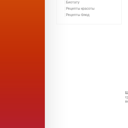
Биотату
Рецепты красоты
Рецепты блюд
Ш
г
в