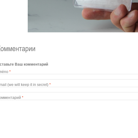
ставьте Ваш комментарий
méno
*
mail (we will keep it in secret)
*
омментарий
*