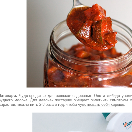
атавари.
Чудо-средство для женского здоровья. Оно и либидо увели
рудного молока. Для девочек постарше обещает облегчить симптомы 
озрастов, можно пить 2-3 раза в год, чтобы
чувствовать себя хорошо
.