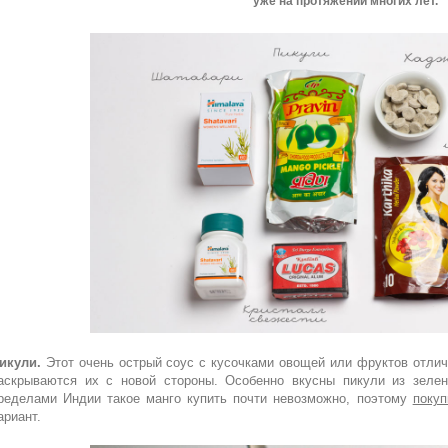
уже на протяжении многих лет.
икули.
Этот очень острый соус с кусочками овощей или фруктов отли
аскрываются их с новой стороны. Особенно вкусны пикули из зелен
ределами Индии такое манго купить почти невозможно, поэтому
покуп
ариант.