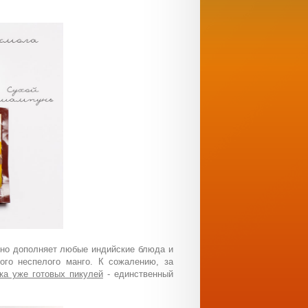
чно дополняет любые индийские блюда и
ого неспелого манго. К сожалению, за
ка уже готовых пикулей
- единственный