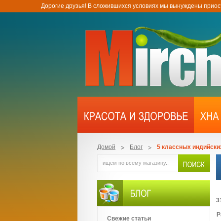
Дорогие друзья! В сложившихся условиях мы вынуждены приос
Домой
Блог
5 классных индийских
3
Р
Свежие статьи