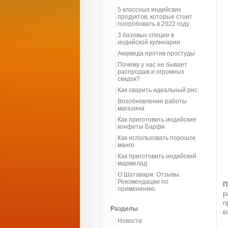
5 классных индийских
продуктов, которые стоит
попробовать в 2022 году
3 базовых специи в
индийской кулинарии
Аюрведа против простуды
Почему у нас не бывает
распродаж и огромных
скидок?
Как сварить идеальный рис
Возобновление работы
магазина
Как приготовить индийские
конфеты Барфи
Как использовать порошок
манго
Как приготовить индийский
мармелад
О Шатавари. Отзывы.
Рекомендации по
П
применению.
р
п
Разделы
в
Новости